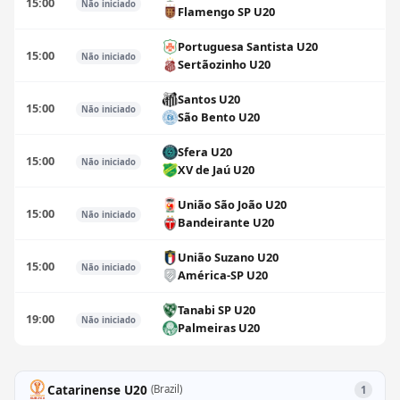
15:00
Não iniciado
Flamengo SP U20
Portuguesa Santista U20
15:00
Não iniciado
Sertãozinho U20
Santos U20
15:00
Não iniciado
São Bento U20
Sfera U20
15:00
Não iniciado
XV de Jaú U20
União São João U20
15:00
Não iniciado
Bandeirante U20
União Suzano U20
15:00
Não iniciado
América-SP U20
Tanabi SP U20
19:00
Não iniciado
Palmeiras U20
Catarinense U20
(Brazil)
1