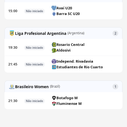
Avaí U20
15:00
Não iniciado
Barra SC U20
Liga Profesional Argentina
(Argentina)
2
Rosario Central
19:30
Não iniciado
Aldosivi
Independ. Rivadavia
21:45
Não iniciado
Estudiantes de Rio Cuarto
Brasileiro Women
(Brazil)
1
Botafogo W
21:30
Não iniciado
Fluminense W