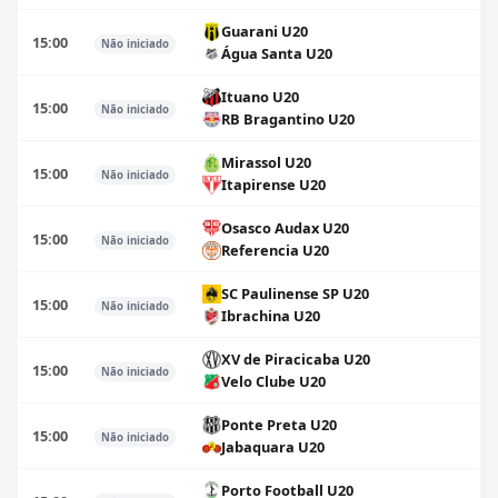
Guarani U20
15:00
Não iniciado
Água Santa U20
Ituano U20
15:00
Não iniciado
RB Bragantino U20
Mirassol U20
15:00
Não iniciado
Itapirense U20
Osasco Audax U20
15:00
Não iniciado
Referencia U20
SC Paulinense SP U20
15:00
Não iniciado
Ibrachina U20
XV de Piracicaba U20
15:00
Não iniciado
Velo Clube U20
Ponte Preta U20
15:00
Não iniciado
Jabaquara U20
Porto Football U20