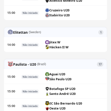
Atlético Mineiro U20
Cruzeiro U20
15:00
Não iniciado
Itabirito U20
Elitettan
(Sweden)
1
Jitex W
14:00
Não iniciado
Häcken II W
Paulista - U20
(Brazil)
17
Aguai U20
15:00
Não iniciado
São Paulo U20
Botafogo SP U20
15:00
Não iniciado
Santo André U20
EC São Bernardo U20
15:00
Não iniciado
Oeste U20