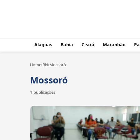
Alagoas
Bahia
Ceará
Maranhão
Pa
Home
›
RN
›
Mossoró
Mossoró
1 publicações