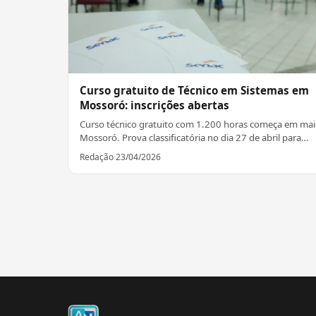
Curso gratuito de Técnico em Sistemas em
Mossoró: inscrições abertas
Curso técnico gratuito com 1.200 horas começa em ma
Mossoró. Prova classificatória no dia 27 de abril para
candidatos com renda per capita de até dois salários
Redação
·
23/04/2026
mínimos.